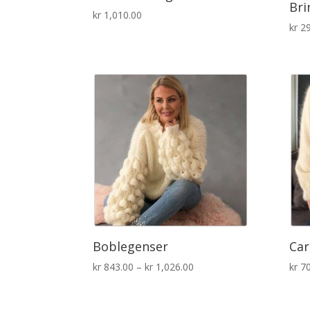
Bri
kr
1,010.00
kr
29
Boblegenser
Ca
Prisområde:
kr
843.00
–
kr
1,026.00
kr
70
kr 843.00
til