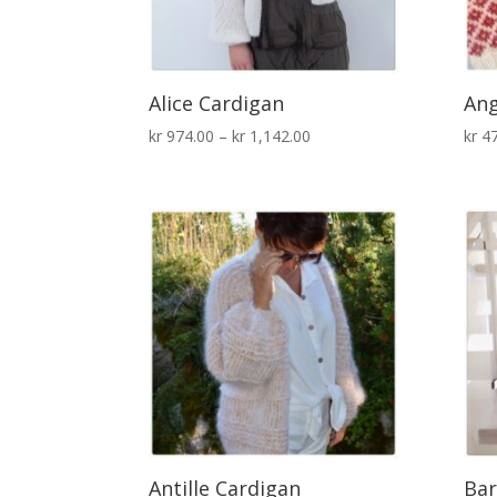
Alice Cardigan
Ang
Prisområde:
kr
974.00
–
kr
1,142.00
kr
47
kr 974.00
til
kr 1,142.00
Antille Cardigan
Bar