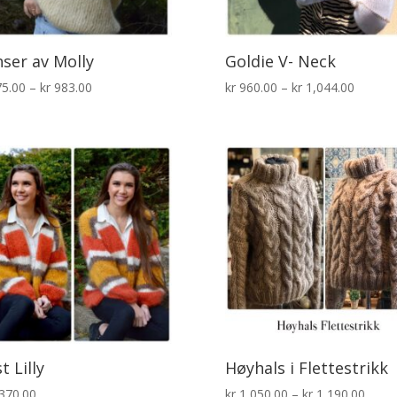
ser av Molly
Goldie V- Neck
Prisområde:
Prisom
5.00
–
kr
983.00
kr
960.00
–
kr
1,044.00
kr 875.00
kr 960.
til
til
kr 983.00
kr 1,04
t Lilly
Høyhals i Flettestrikk
Priso
370.00
kr
1,050.00
–
kr
1,190.00