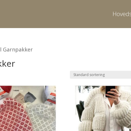
Hoveds
l Garnpakker
kker