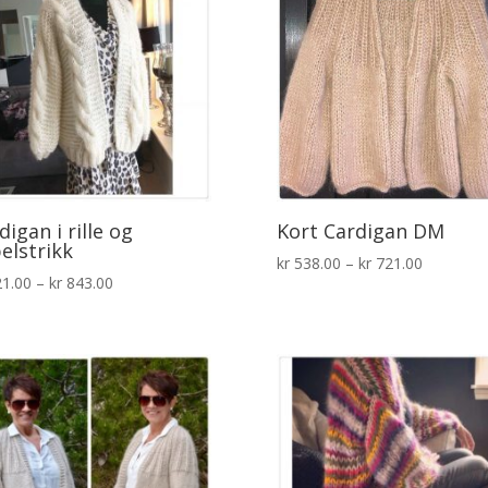
digan i rille og
Kort Cardigan DM
elstrikk
Prisområ
kr
538.00
–
kr
721.00
Prisområde:
1.00
–
kr
843.00
kr 538.00
kr 721.00
til
til
kr 721.00
kr 843.00