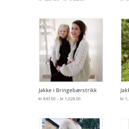
kr 1,354.00
til
kr 1,452.00
Jakke i Bringebærstrikk
Jak
Prisområde:
kr
843.00
–
kr
1,026.00
kr
1,
kr 843.00
til
kr 1,026.00