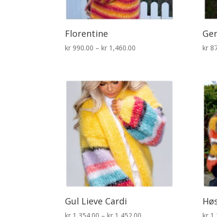
Florentine
Gen
Prisområde:
kr
990.00
–
kr
1,460.00
kr
87
kr 990.00
til
kr 1,460.00
Gul Lieve Cardi
Høs
Prisområde:
kr
1,354.00
–
kr
1,452.00
kr
1,