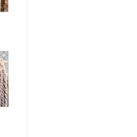
råde:
00
4.00
mråde: