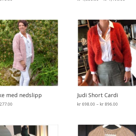
kr 1,
til
kr 1,
ke med nedslipp
Judi Short Cardi
Prisområ
277.00
kr
698.00
–
kr
896.00
kr 698.00
til
kr 896.00