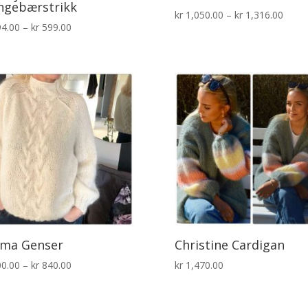
ngebærstrikk
Priso
kr
1,050.00
–
kr
1,316.00
Prisområde:
4.00
–
kr
599.00
kr 1,
kr 294.00
til
til
kr 1,
kr 599.00
rma Genser
Christine Cardigan
Prisområde:
0.00
–
kr
840.00
kr
1,470.00
kr 700.00
til