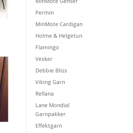
MinMote Genser
Permin
MinMote Cardigan
Holme & Helgetun
de:
Flamingo
Vesker
Debbie Bliss
Viking Garn
Rellana
Lane Mondial
Garnpakker
Effektgarn