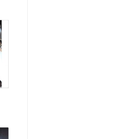
050.00
190.00
de: