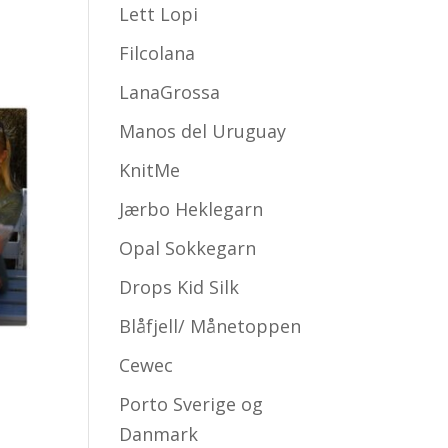
Lett Lopi
mråde:
050.00
Filcolana
316.00
LanaGrossa
Manos del Uruguay
KnitMe
Jærbo Heklegarn
Opal Sokkegarn
Drops Kid Silk
Blåfjell/ Månetoppen
Cewec
Porto Sverige og
Danmark