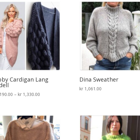
kr 840.00
by Cardigan Lang
Dina Sweather
ell
kr
1,061.00
Prisområde:
190.00
–
kr
1,330.00
kr 1,190.00
til
kr 1,330.00