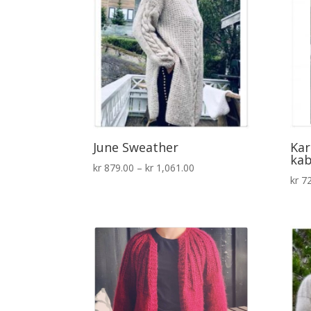
June Sweather
Kar
kab
Prisområde:
kr
879.00
–
kr
1,061.00
kr
72
kr 879.00
til
kr 1,061.00