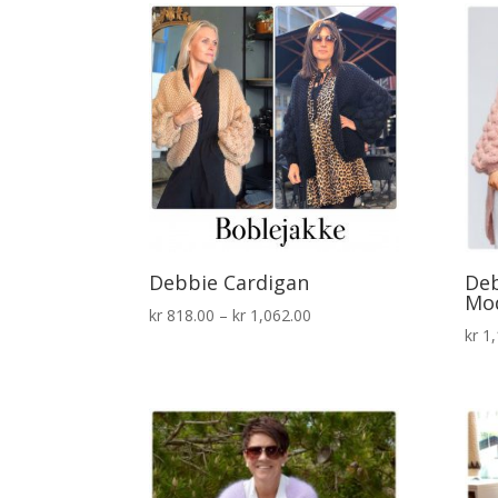
kr 1,026.00
Debbie Cardigan
Deb
Mod
Prisområde:
kr
818.00
–
kr
1,062.00
kr
1,
kr 818.00
til
kr 1,062.00