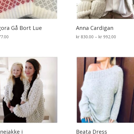
ora Gå Bort Lue
Anna Cardigan
Prisområ
7.00
kr
830.00
–
kr
992.00
kr 830.00
til
kr 992.00
nejakke i
Beata Dress