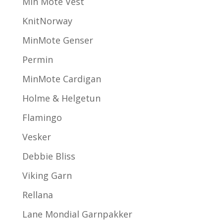
Min Mote Vest
KnitNorway
MinMote Genser
Permin
MinMote Cardigan
Holme & Helgetun
Flamingo
Vesker
Debbie Bliss
Viking Garn
Rellana
Lane Mondial Garnpakker