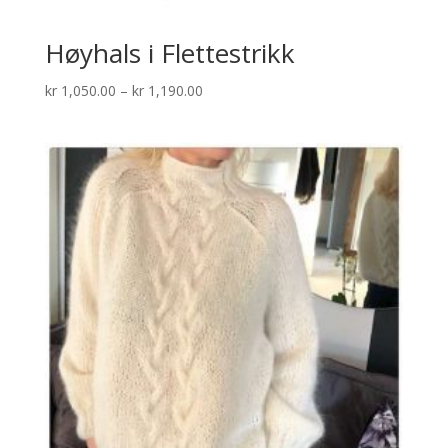
Høyhals i Flettestrikk
Prisområde:
kr
1,050.00
–
kr
1,190.00
kr 1,050.00
til
kr 1,190.00