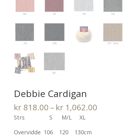
Debbie Cardigan
Prisområde
kr
818.00
–
kr
1,062.00
kr 818.00
Strs S M/L XL
til
Overvidde 106 120 130cm
kr 1,062.0