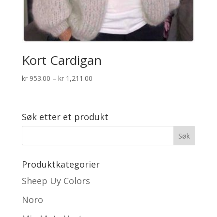
Kort Cardigan
Prisområde:
kr
953.00
–
kr
1,211.00
kr 953.00
til
kr 1,211.00
Søk etter et produkt
Produktkategorier
Sheep Uy Colors
Noro