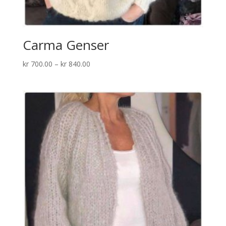
Carma Genser
Prisområde:
kr
700.00
–
kr
840.00
kr 700.00
til
kr 840.00