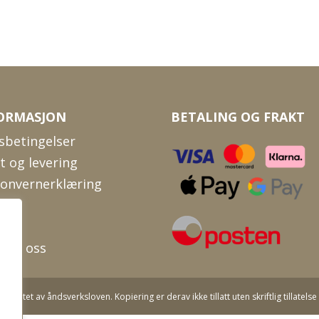
ORMASJON
BETALING OG FRAKT
sbetingelser
t og levering
sonvernerklæring
kie
Oss
akt oss
yttet av åndsverksloven. Kopiering er derav ikke tillatt uten skriftlig tillatelse