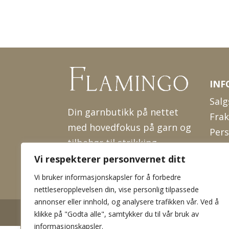
INF
Salg
Din garnbutikk på nettet
Frak
med hovedfokus på garn og
Per
tilbehør til strikking.
Coo
Vi respekterer personvernet ditt
Om 
Kont
Vi bruker informasjonskapsler for å forbedre
nettleseropplevelsen din, vise personlig tilpassede
annonser eller innhold, og analysere trafikken vår. Ved å
2026 © Flamingo garn og hobby. Innholdet er besk
klikke på "Godta alle", samtykker du til vår bruk av
informasjonskapsler.