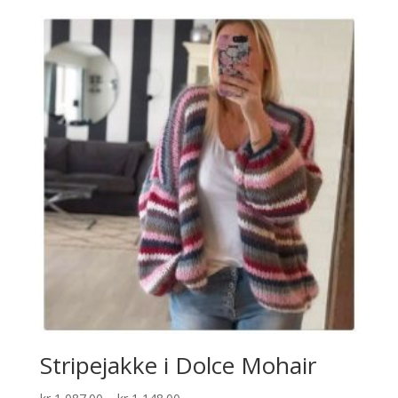
til
kr 734.00
Stripejakke i Dolce Mohair
Prisområde: