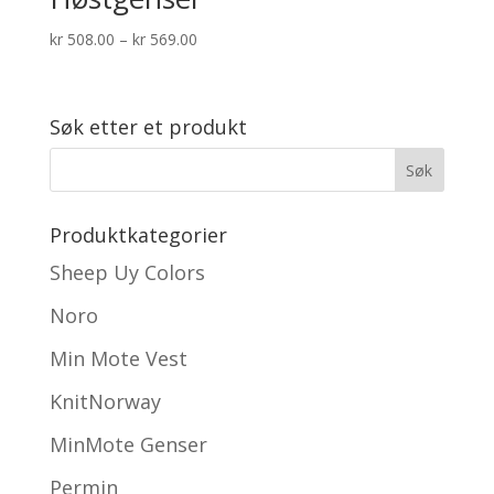
Prisområde:
kr
508.00
–
kr
569.00
kr 508.00
til
kr 569.00
Søk etter et produkt
Produktkategorier
Sheep Uy Colors
Noro
Min Mote Vest
KnitNorway
MinMote Genser
Permin