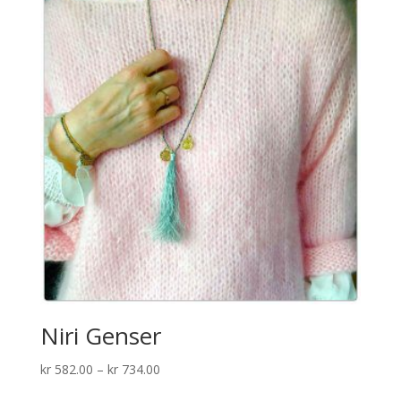
Niri Genser
Prisområde:
kr
582.00
–
kr
734.00
kr 582.00