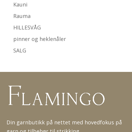
Kauni
Rauma
HILLESVÅG
pinner og heklenåler
SALG
Din garnbutikk på nettet med hovedfokus på
garn og tilbehør til strikking.