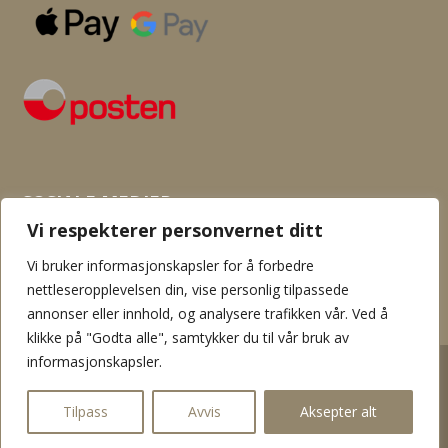
SOSIALE MEDIER
Vi respekterer personvernet ditt
Vi bruker informasjonskapsler for å forbedre
nettleseropplevelsen din, vise personlig tilpassede
annonser eller innhold, og analysere trafikken vår. Ved å
klikke på "Godta alle", samtykker du til vår bruk av
informasjonskapsler.
2026 © Flamingo garn og hobby. Innholdet er beskyttet av
åndsverksloven. Kopiering er derav ikke tillatt uten skriftlig tillatelse
Tilpass
Avvis
Aksepter alt