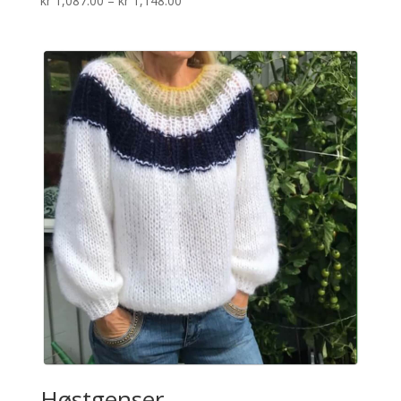
kr
1,087.00
–
kr
1,148.00
kr 1,087.00
til
kr 1,148.00
Høstgenser