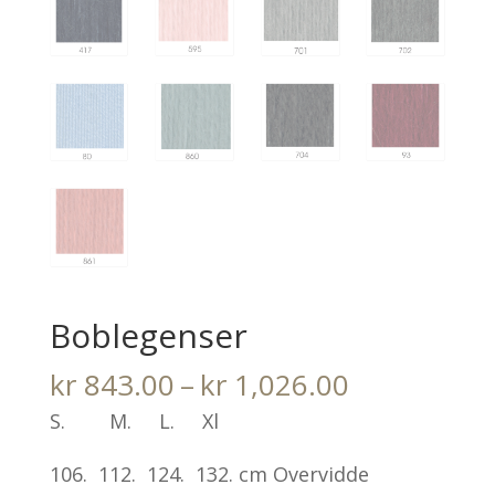
Boblegenser
Prisområde
kr
843.00
–
kr
1,026.00
kr 843.00
S. M. L. Xl
til
106. 112. 124. 132. cm Overvidde
kr 1,026.0