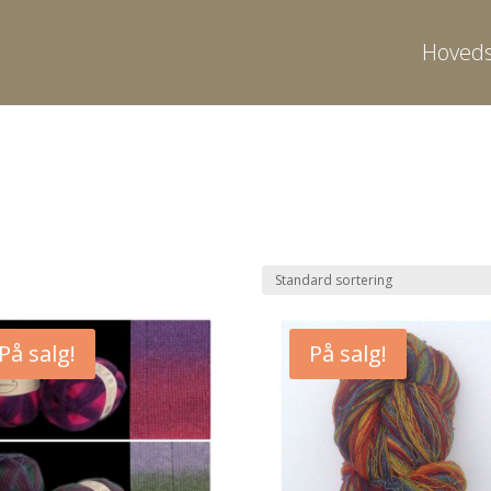
Hoveds
På salg!
På salg!