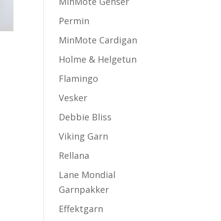
MinMote Genser
Permin
MinMote Cardigan
Holme & Helgetun
e
Flamingo
Vesker
Debbie Bliss
Viking Garn
Rellana
Lane Mondial
Garnpakker
Effektgarn