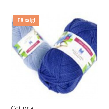
pris
pris
var:
er:
kr 65.00.
kr 45.00.
På salg!
Cotinga