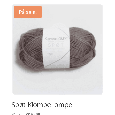
På salg!
Spøt KlompeLompe
Opprinnelig
Nåværende
kr
65.00
kr
45.00