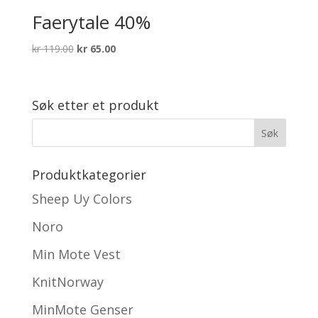
Faerytale 40%
Opprinnelig
Nåværende
kr
119.00
kr
65.00
pris
pris
var:
er:
kr 119.00.
kr 65.00.
Søk etter et produkt
Produktkategorier
Sheep Uy Colors
Noro
Min Mote Vest
KnitNorway
MinMote Genser