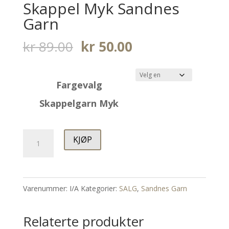
Skappel Myk Sandnes
Garn
Opprinnelig
Nåværende
kr
89.00
kr
50.00
pris
pris
var:
er:
Fargevalg
kr 89.00.
kr 50.00.
Skappelgarn Myk
Skappel
KJØP
Myk
Sandnes
Garn
Varenummer:
I/A
Kategorier:
SALG
,
Sandnes Garn
antall
Relaterte produkter