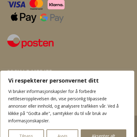
SOSIALE MEDIER
Vi respekterer personvernet ditt
Vi bruker informasjonskapsler for å forbedre
nettleseropplevelsen din, vise personlig tilpassede
annonser eller innhold, og analysere trafikken vår. Ved å
klikke på "Godta alle", samtykker du til vår bruk av
informasjonskapsler.
2026 © Flamingo garn og hobby. Innholdet er beskyttet av
åndsverksloven. Kopiering er derav ikke tillatt uten skriftlig tillatelse
Tilpass
Avvis
Aksepter alt