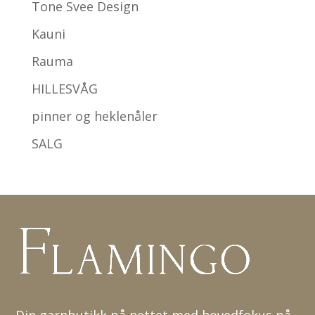
Tone Svee Design
Kauni
Rauma
HILLESVÅG
pinner og heklenåler
SALG
Din garnbutikk på nettet med hovedfokus på