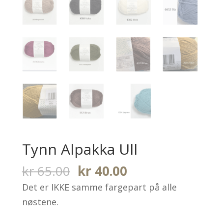
Tynn Alpakka Ull
Opprinnelig
Nåværende
kr
65.00
kr
40.00
pris
pris
Det er IKKE samme fargepart på alle
var:
er:
nøstene.
kr 65.00.
kr 40.00.