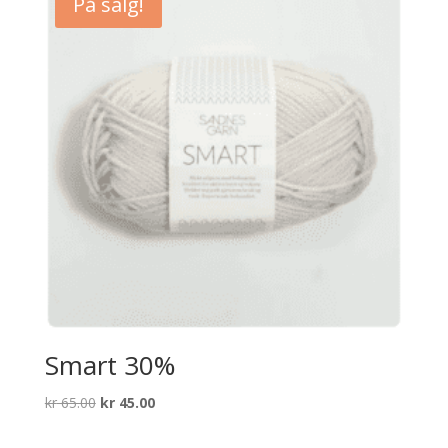
På salg!
Smart 30%
Opprinnelig
Nåværende
kr
65.00
kr
45.00
pris
pris
var:
er: