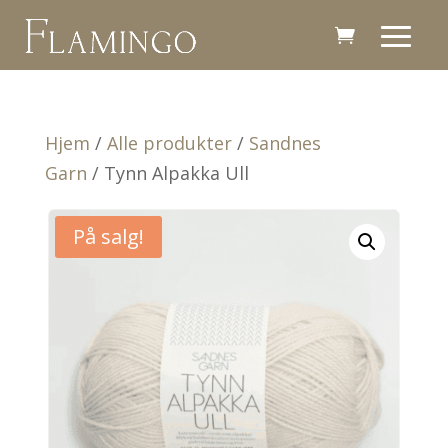
Hjem
/
Alle produkter
/
Sandnes
Garn
/ Tynn Alpakka Ull
På salg!