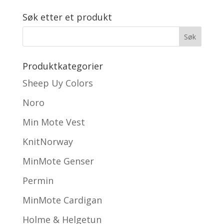
kr 65.00.
kr 45.00.
Søk etter et produkt
Produktkategorier
Sheep Uy Colors
Noro
Min Mote Vest
KnitNorway
MinMote Genser
Permin
MinMote Cardigan
Holme & Helgetun