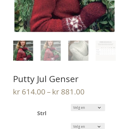
Putty Jul Genser
Prisområde:
kr
614.00
–
kr
881.00
kr 614.00
til
Strl
kr 881.00