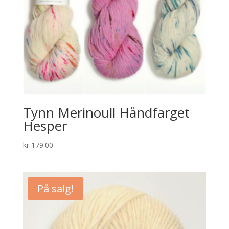
Tynn Merinoull Håndfarget
Hesper
kr
179.00
På salg!