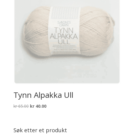
Tynn Alpakka Ull
Opprinnelig
Nåværende
kr
65.00
kr
40.00
pris
pris
var:
er:
kr 65.00.
kr 40.00.
Søk etter et produkt