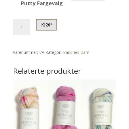
Putty Fargevalg
Putty
KJØP
Jul
Genser
antall
Varenummer:
I/A
Kategori:
Sandnes Garn
Relaterte produkter