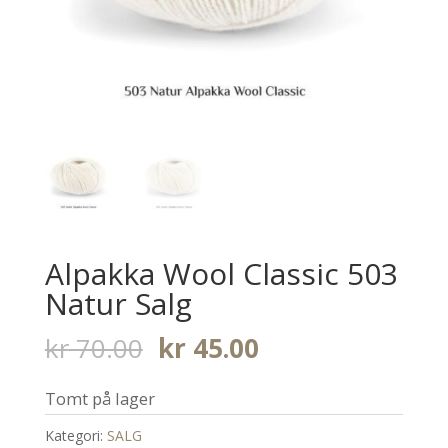
Alpakka Wool Classic 503
Natur Salg
Opprinnelig
Nåværende
kr
70.00
kr
45.00
pris
pris
Tomt på lager
var:
er:
kr 70.00.
kr 45.00.
Kategori:
SALG