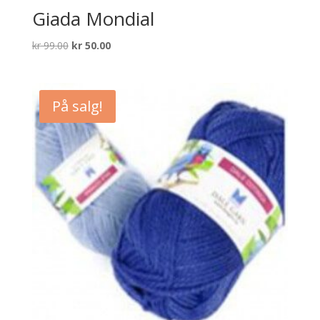
Giada Mondial
Opprinnelig
Nåværende
kr
99.00
kr
50.00
pris
pris
var:
er:
kr 99.00.
kr 50.00.
På salg!