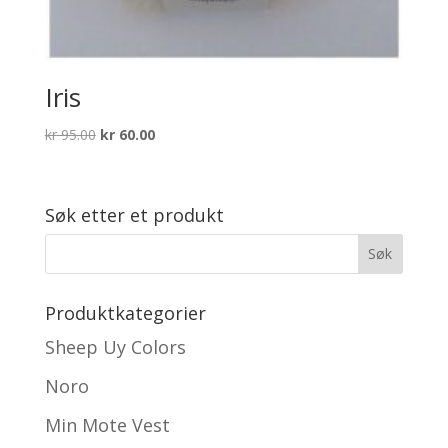
Iris
Opprinnelig
Nåværende
kr
95.00
kr
60.00
pris
pris
var:
er:
kr 95.00.
kr 60.00.
Søk etter et produkt
Produktkategorier
Sheep Uy Colors
Noro
Min Mote Vest