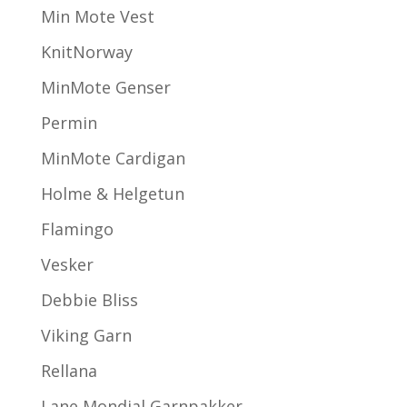
Min Mote Vest
KnitNorway
MinMote Genser
Permin
MinMote Cardigan
Holme & Helgetun
Flamingo
Vesker
Debbie Bliss
Viking Garn
Rellana
Lane Mondial Garnpakker