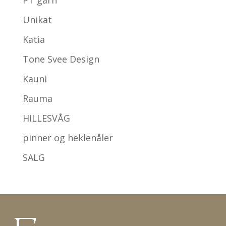
PT garn
Unikat
Katia
Tone Svee Design
Kauni
Rauma
HILLESVÅG
pinner og heklenåler
SALG