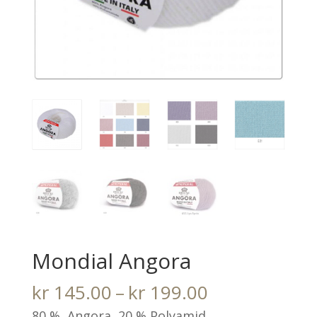
Mondial Angora
Prisområde:
kr
145.00
–
kr
199.00
kr 145.00
80 % Angora 20 % Polyamid