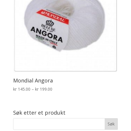
Mondial Angora
Prisområde:
kr
145.00
–
kr
199.00
kr 145.00
til
kr 199.00
Søk etter et produkt