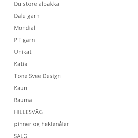
Du store alpakka
Dale garn
Mondial
PT garn
Unikat
Katia
Tone Svee Design
Kauni
Rauma
HILLESVÅG
pinner og heklenåler
SALG