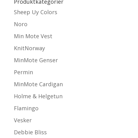
Produktkategorier
Sheep Uy Colors
Noro
Min Mote Vest
KnitNorway
MinMote Genser
Permin
MinMote Cardigan
Holme & Helgetun
Flamingo
Vesker
Debbie Bliss