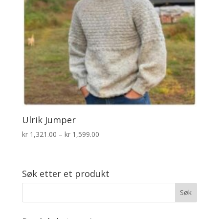
Ulrik Jumper
Prisområde:
kr
1,321.00
–
kr
1,599.00
kr 1,321.00
til
kr 1,599.00
Søk etter et produkt