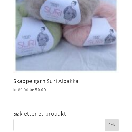
Skappelgarn Suri Alpakka
Opprinnelig
Nåværende
kr
89.00
kr
50.00
pris
pris
var:
er:
kr 89.00.
kr 50.00.
Søk etter et produkt