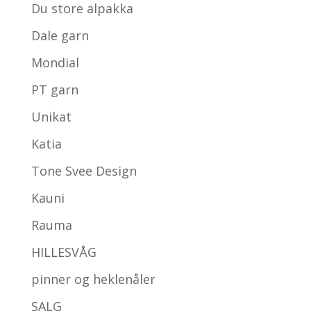
Du store alpakka
Dale garn
Mondial
PT garn
Unikat
Katia
Tone Svee Design
Kauni
Rauma
HILLESVÅG
pinner og heklenåler
SALG