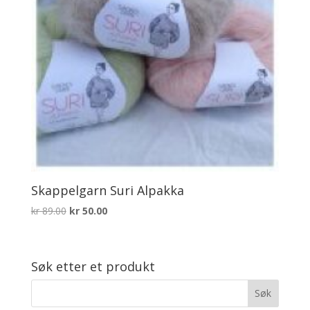
Skappelgarn Suri Alpakka
Opprinnelig
Nåværende
kr
89.00
kr
50.00
pris
pris
var:
er:
kr 89.00.
kr 50.00.
Søk etter et produkt