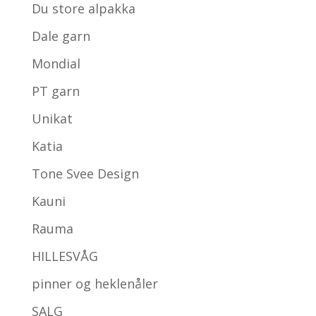
Du store alpakka
Dale garn
Mondial
PT garn
Unikat
Katia
Tone Svee Design
Kauni
Rauma
HILLESVÅG
pinner og heklenåler
SALG