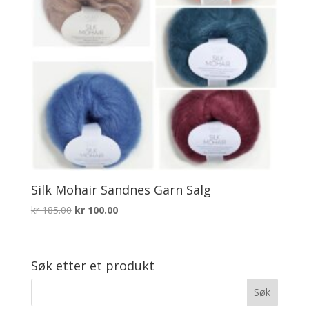
Silk Mohair Sandnes Garn Salg
Opprinnelig
Nåværende
kr
185.00
kr
100.00
pris
pris
var:
er:
kr 185.00.
kr 100.00.
Søk etter et produkt