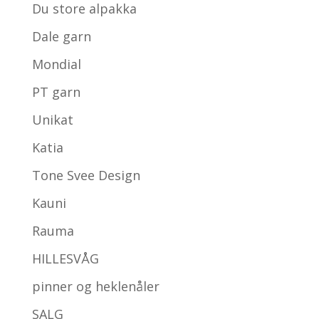
Du store alpakka
Dale garn
Mondial
PT garn
Unikat
Katia
Tone Svee Design
Kauni
Rauma
HILLESVÅG
pinner og heklenåler
SALG