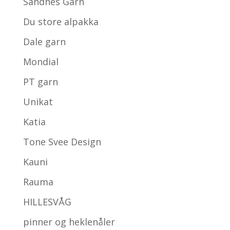
Sandnes Garn
Du store alpakka
Dale garn
Mondial
PT garn
Unikat
Katia
Tone Svee Design
Kauni
Rauma
HILLESVÅG
pinner og heklenåler