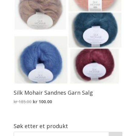
Silk Mohair Sandnes Garn Salg
Opprinnelig
Nåværende
kr
185.00
kr
100.00
pris
pris
var:
er:
kr 185.00.
kr 100.00.
Søk etter et produkt