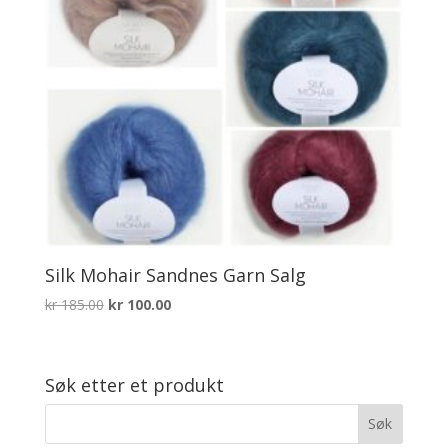
Silk Mohair Sandnes Garn Salg
Opprinnelig
Nåværende
kr
185.00
kr
100.00
pris
pris
var:
er:
kr 185.00.
kr 100.00.
Søk etter et produkt