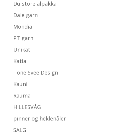
Du store alpakka
Dale garn
Mondial
PT garn
Unikat
Katia
Tone Svee Design
Kauni
Rauma
HILLESVÅG
pinner og heklenåler
SALG