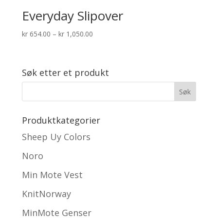
Everyday Slipover
Prisområde:
kr
654.00
–
kr
1,050.00
kr 654.00
til
kr 1,050.00
Søk etter et produkt
Produktkategorier
Sheep Uy Colors
Noro
Min Mote Vest
KnitNorway
MinMote Genser