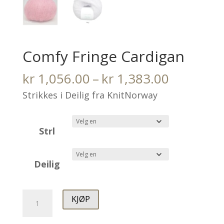
Comfy Fringe Cardigan
Prisområ
kr
1,056.00
–
kr
1,383.00
kr 1,056.
Strikkes i Deilig fra KnitNorway
til
kr 1,383.
Strl
Deilig
Comfy
KJØP
Fringe