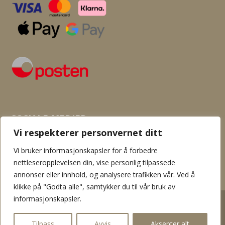
SOSIALE MEDIER
Vi respekterer personvernet ditt
Vi bruker informasjonskapsler for å forbedre
nettleseropplevelsen din, vise personlig tilpassede
annonser eller innhold, og analysere trafikken vår. Ved å
klikke på "Godta alle", samtykker du til vår bruk av
informasjonskapsler.
2026 © Flamingo garn og hobby. Innholdet er beskyttet av
åndsverksloven. Kopiering er derav ikke tillatt uten skriftlig tillatelse
Tilpass
Avvis
Aksepter alt