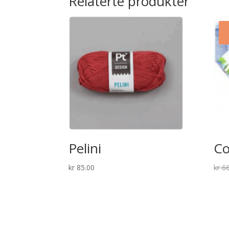
Relaterte produkter
Pelini
Co
kr
85.00
kr
66