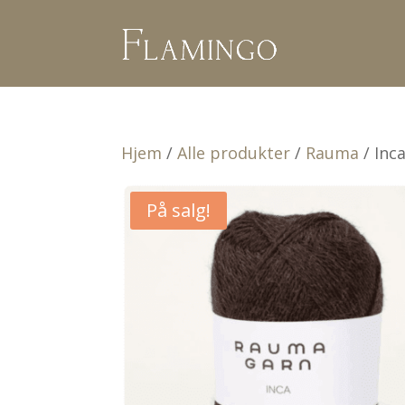
Hjem
/
Alle produkter
/
Rauma
/ Inc
På salg!