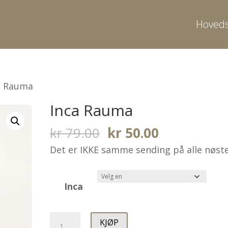
Hoveds
a Rauma
Inca Rauma
Opprinnelig
Nåværend
kr
79.00
kr
50.00
pris
pris
Det er IKKE samme sending på alle nøst
var:
er:
kr 79.00.
kr 50.00.
Inca
Inca
KJØP