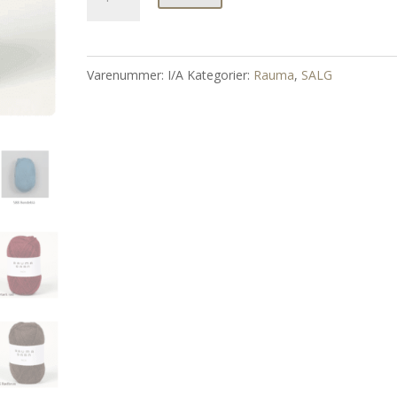
Rauma
antall
Varenummer:
I/A
Kategorier:
Rauma
,
SALG