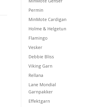
MinMote Genser
Permin
MinMote Cardigan
Holme & Helgetun
Flamingo
Vesker
Debbie Bliss
Viking Garn
Rellana
Lane Mondial
Garnpakker
Effektgarn