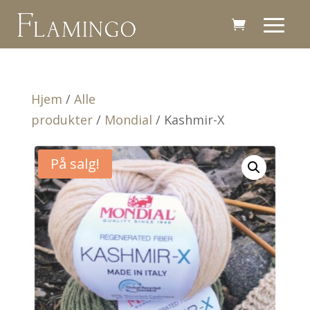
Hjem
/
Alle
produkter
/
Mondial
/ Kashmir-X
På salg!