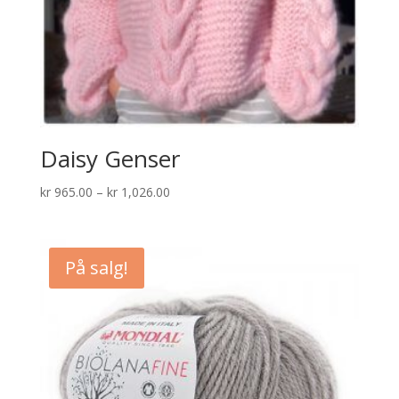
Daisy Genser
Prisområde:
kr
965.00
–
kr
1,026.00
kr 965.00
til
kr 1,026.00
På salg!