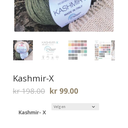
Kashmir-X
Opprinnelig
Nåværende
kr
198.00
kr
99.00
pris
pris
var:
er:
Kashmir- X
kr 198.00.
kr 99.00.