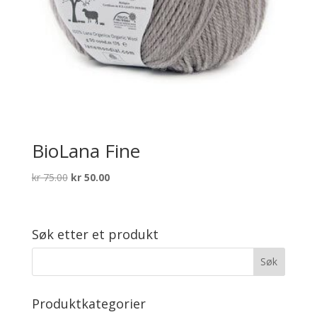
BioLana Fine
Opprinnelig
Nåværende
kr
75.00
kr
50.00
pris
pris
var:
er:
kr 75.00.
kr 50.00.
Søk etter et produkt
Produktkategorier