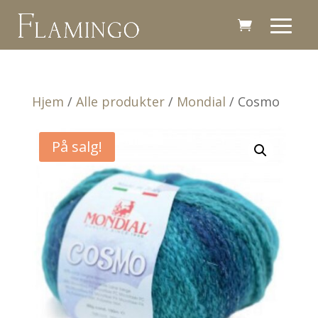
Hjem
/
Alle produkter
/
Mondial
/ Cosmo
På salg!