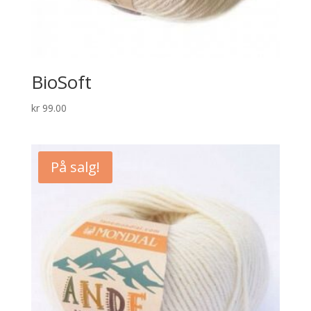
BioSoft
kr
99.00
På salg!