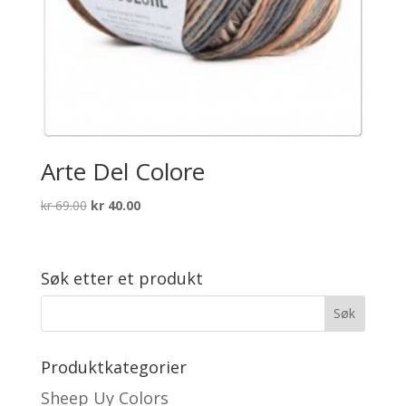
Arte Del Colore
Opprinnelig
Nåværende
kr
69.00
kr
40.00
pris
pris
var:
er:
kr 69.00.
kr 40.00.
Søk etter et produkt
Produktkategorier
Sheep Uy Colors