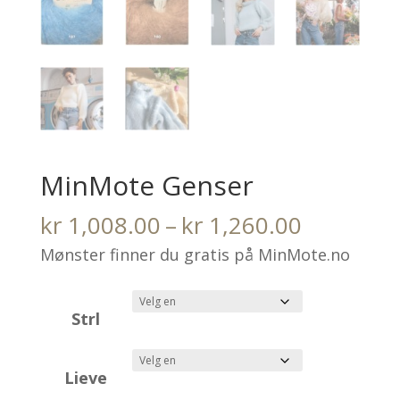
MinMote Genser
Prisområ
kr
1,008.00
–
kr
1,260.00
kr 1,008.
Mønster finner du gratis på MinMote.no
til
kr 1,260.
Strl
Lieve