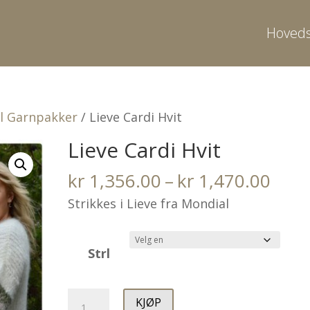
Hoveds
l Garnpakker
/ Lieve Cardi Hvit
Lieve Cardi Hvit
Pris
kr
1,356.00
–
kr
1,470.00
kr 1
Strikkes i Lieve fra Mondial
til
kr 1
Strl
Lieve
KJØP