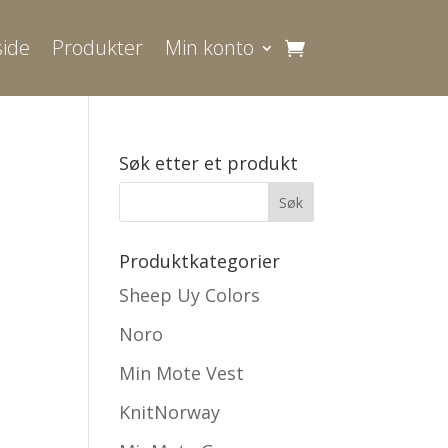
ide
Produkter
Min konto
Søk etter et produkt
område:
Produktkategorier
,356.00
Sheep Uy Colors
Noro
,470.00
Min Mote Vest
KnitNorway