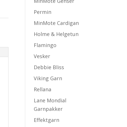
MinMote Genser
Permin
MinMote Cardigan
Holme & Helgetun
Flamingo
Vesker
Debbie Bliss
Viking Garn
Rellana
Lane Mondial
Garnpakker
Effektgarn