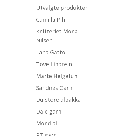
råde:
Utvalgte produkter
00
Camilla Pihl
1.00
Knitteriet Mona
Nilsen
Lana Gatto
Tove Lindtein
Marte Helgetun
Sandnes Garn
Du store alpakka
Dale garn
Mondial
PT garn