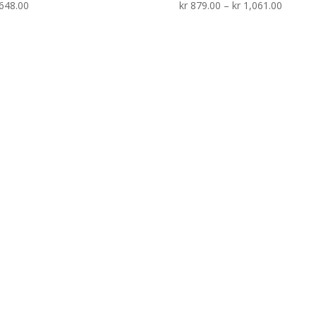
Prisom
648.00
kr
879.00
–
kr
1,061.00
kr 879.
til
kr 1,06