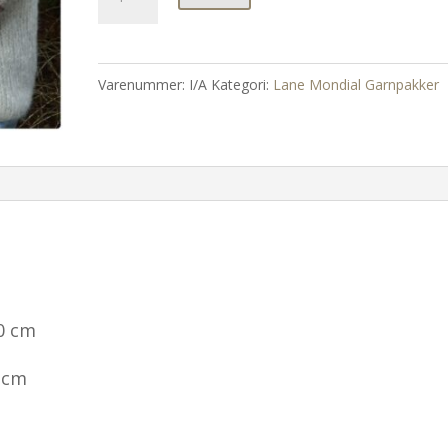
Cardi
Hvit
antall
Varenummer:
I/A
Kategori:
Lane Mondial Garnpakker
0 cm
 cm