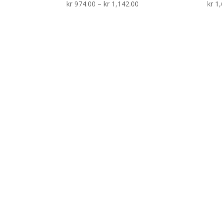
Prisområde:
kr
974.00
–
kr
1,142.00
kr
1,
kr 974.00
til
kr 1,142.00