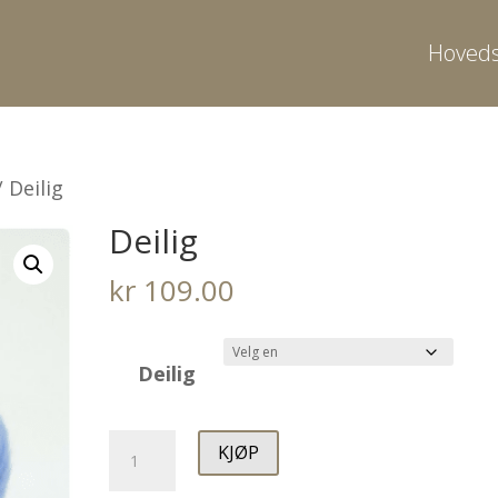
Hoveds
 Deilig
Deilig
kr
109.00
Deilig
Deilig
KJØP
antall