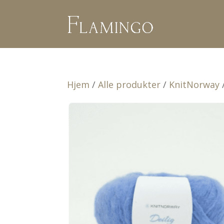
Hjem
/
Alle produkter
/
KnitNorway
/