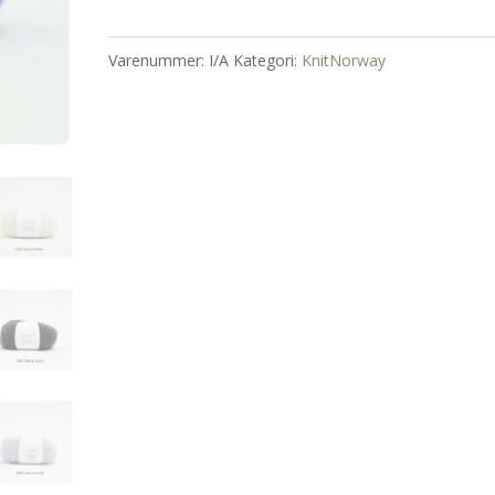
Varenummer:
I/A
Kategori:
KnitNorway