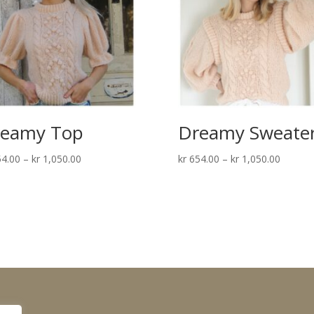
eamy Top
Dreamy Sweate
Prisområde:
Prisom
4.00
–
kr
1,050.00
kr
654.00
–
kr
1,050.00
kr 654.00
kr 654.
til
til
kr 1,050.00
kr 1,05