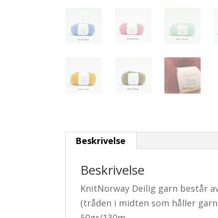
Beskrivelse
Beskrivelse
KnitNorway Deilig garn består 
(tråden i midten som håller gar
50gr/130m.