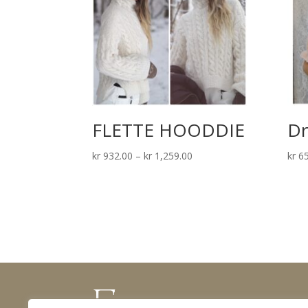
FLETTE HOODDIE
Dr
Prisområde:
kr
932.00
–
kr
1,259.00
kr
65
kr 932.00
til
kr 1,259.00