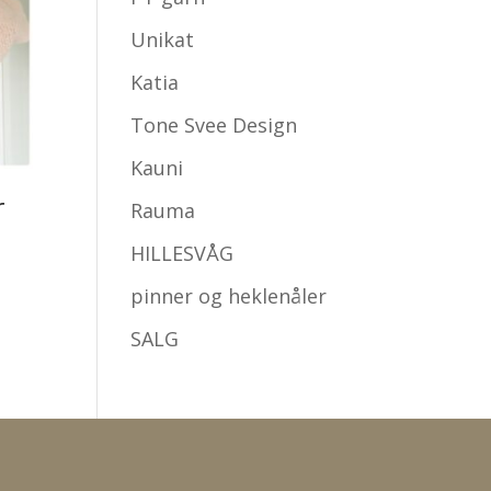
Unikat
Katia
Tone Svee Design
Kauni
r
Rauma
råde:
HILLESVÅG
00
pinner og heklenåler
0.00
SALG