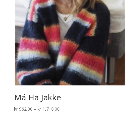
Må Ha Jakke
Prisområde:
kr
962.00
–
kr
1,718.00
kr 962.00
til
kr 1,718.00