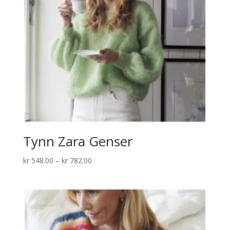
Tynn Zara Genser
Prisområde:
kr
548.00
–
kr
782.00
kr 548.00
til
kr 782.00