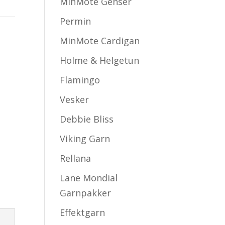
MinMote Genser
Permin
MinMote Cardigan
Holme & Helgetun
Flamingo
Vesker
Debbie Bliss
Viking Garn
Rellana
Lane Mondial
Garnpakker
Effektgarn