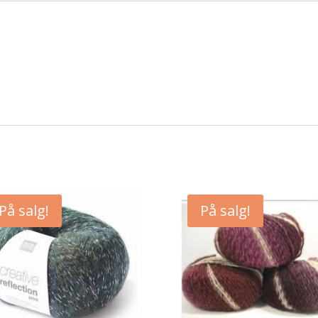
På salg!
På salg!