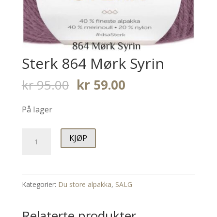
Sterk 864 Mørk Syrin
Opprinnelig
Nåværende
kr
95.00
kr
59.00
pris
pris
På lager
var:
er:
kr 95.00.
kr 59.00.
Sterk
KJØP
864
Mørk
Syrin
Kategorier:
Du store alpakka
,
SALG
antall
Relaterte produkter