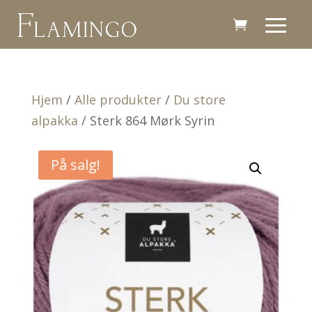
Hjem
/
Alle produkter
/
Du store
alpakka
/ Sterk 864 Mørk Syrin
På salg!