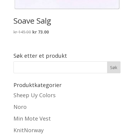
Soave Salg
Opprinnelig
Nåværende
kr
145.00
kr
73.00
pris
pris
var:
er:
kr 145.00.
kr 73.00.
Søk etter et produkt
Produktkategorier
Sheep Uy Colors
Noro
Min Mote Vest
KnitNorway