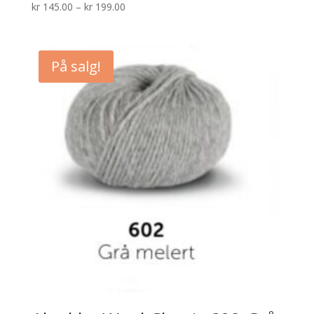
Prisområde:
kr
145.00
–
kr
199.00
kr 145.00
til
kr 199.00
På salg!