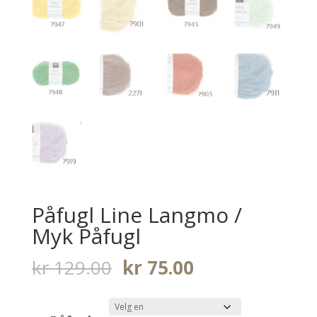
Påfugl Line Langmo /
Myk Påfugl
Opprinnelig
Nåværende
kr
129.00
kr
75.00
pris
pris
var:
er: