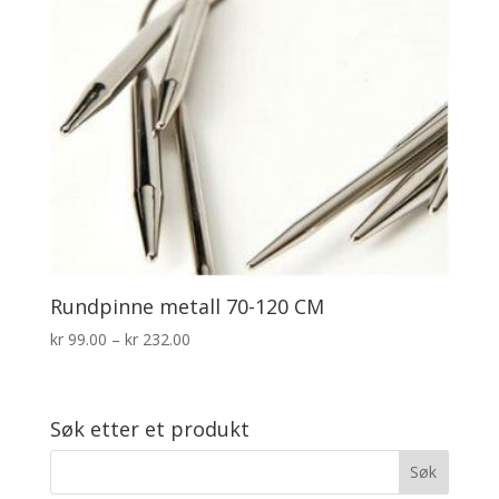
Rundpinne metall 70-120 CM
Prisområde:
kr
99.00
–
kr
232.00
kr 99.00
til
kr 232.00
Søk etter et produkt