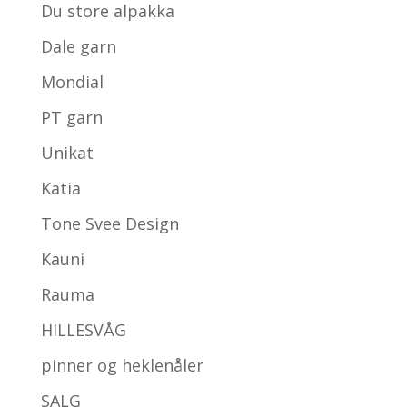
Du store alpakka
Dale garn
Mondial
PT garn
Unikat
Katia
Tone Svee Design
Kauni
Rauma
HILLESVÅG
pinner og heklenåler
SALG