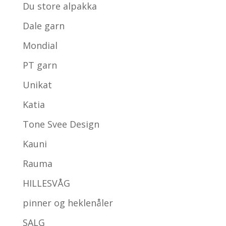
Du store alpakka
Dale garn
Mondial
PT garn
Unikat
Katia
Tone Svee Design
Kauni
Rauma
HILLESVÅG
pinner og heklenåler
SALG