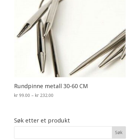
Rundpinne metall 30-60 CM
Prisområde:
kr
99.00
–
kr
232.00
kr 99.00
til
kr 232.00
Søk etter et produkt