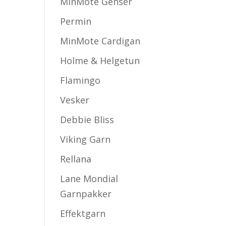
MinMote Genser
Permin
MinMote Cardigan
Holme & Helgetun
Flamingo
Vesker
Debbie Bliss
Viking Garn
Rellana
Lane Mondial
Garnpakker
Effektgarn