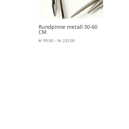
Rundpinne metall 30-60
CM
Prisområde:
kr
99.00
–
kr
232.00
kr 99.00
til
kr 232.00