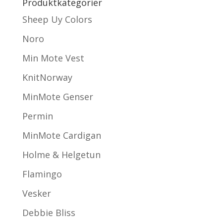
Produktkategorier
Sheep Uy Colors
Noro
Min Mote Vest
KnitNorway
MinMote Genser
Permin
MinMote Cardigan
Holme & Helgetun
Flamingo
Vesker
Debbie Bliss