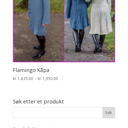
Flamingo Kåpa
Prisområde:
kr
1,635.00
–
kr
1,950.00
kr 1,635.00
til
kr 1,950.00
Søk etter et produkt