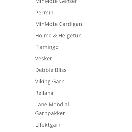
MinMote Genser
Permin
MinMote Cardigan
Holme & Helgetun
Flamingo
Vesker
Debbie Bliss
Viking Garn
Rellana
Lane Mondial
Garnpakker
Effektgarn