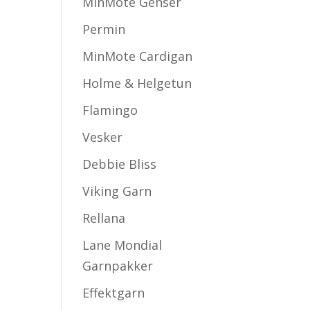
MinMote Genser
Permin
MinMote Cardigan
Holme & Helgetun
Flamingo
Vesker
Debbie Bliss
Viking Garn
Rellana
Lane Mondial
Garnpakker
Effektgarn