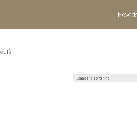
Hoveds
geblå