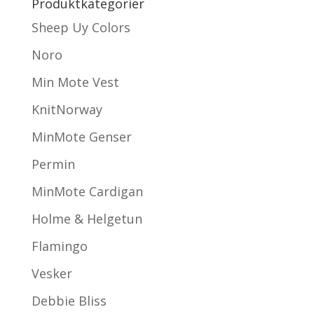
Produktkategorier
Sheep Uy Colors
Noro
Min Mote Vest
KnitNorway
MinMote Genser
Permin
MinMote Cardigan
Holme & Helgetun
Flamingo
Vesker
Debbie Bliss