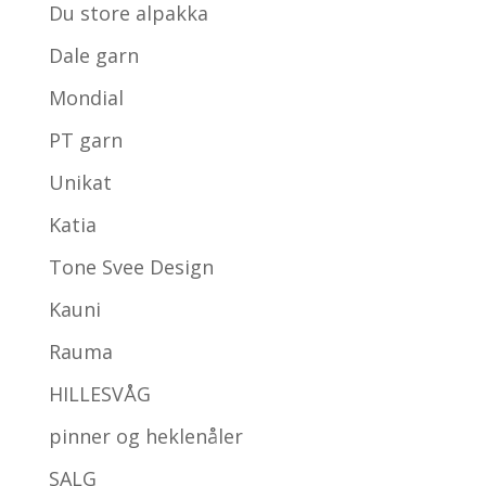
Du store alpakka
Dale garn
Mondial
PT garn
Unikat
Katia
Tone Svee Design
Kauni
Rauma
HILLESVÅG
pinner og heklenåler
SALG