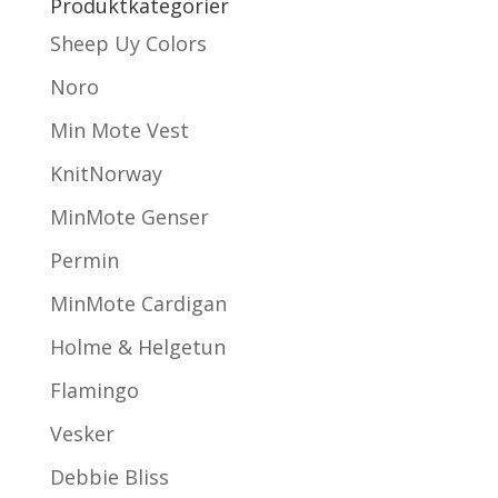
Produktkategorier
Sheep Uy Colors
Noro
Min Mote Vest
KnitNorway
MinMote Genser
Permin
MinMote Cardigan
Holme & Helgetun
Flamingo
Vesker
Debbie Bliss