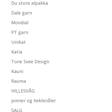
Du store alpakka
Dale garn
Mondial
PT garn
Unikat
Katia
Tone Svee Design
Kauni
Rauma
HILLESVÅG
pinner og heklenåler
SALG