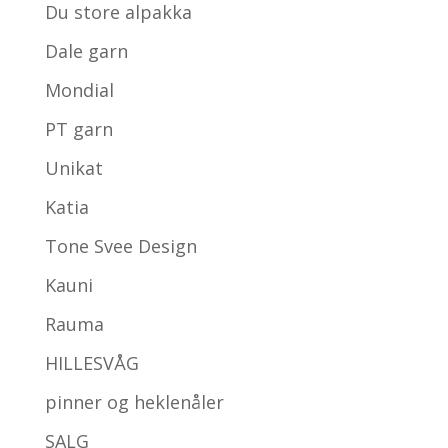
Du store alpakka
Dale garn
Mondial
PT garn
Unikat
Katia
Tone Svee Design
Kauni
Rauma
HILLESVÅG
pinner og heklenåler
SALG