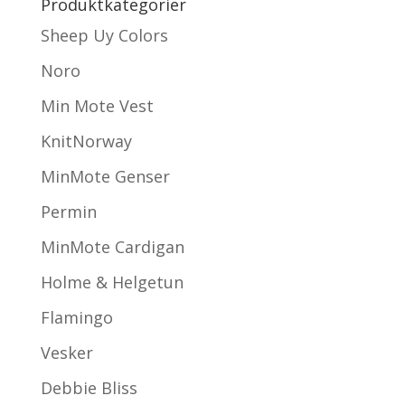
Produktkategorier
Sheep Uy Colors
Noro
Min Mote Vest
KnitNorway
MinMote Genser
Permin
MinMote Cardigan
Holme & Helgetun
Flamingo
Vesker
Debbie Bliss