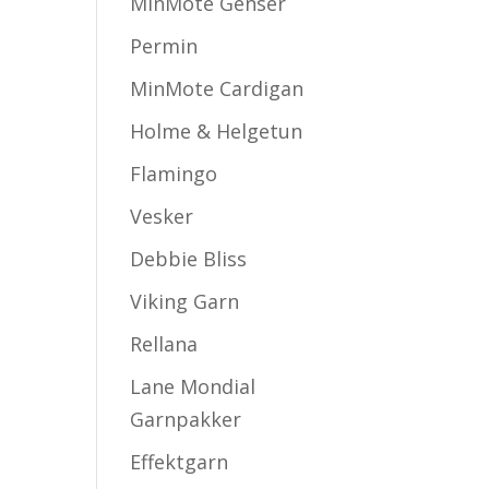
MinMote Genser
Permin
MinMote Cardigan
Holme & Helgetun
Flamingo
Vesker
Debbie Bliss
Viking Garn
Rellana
Lane Mondial
Garnpakker
Effektgarn