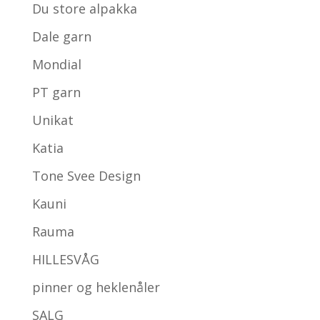
Du store alpakka
Dale garn
Mondial
PT garn
Unikat
Katia
Tone Svee Design
Kauni
Rauma
HILLESVÅG
pinner og heklenåler
SALG