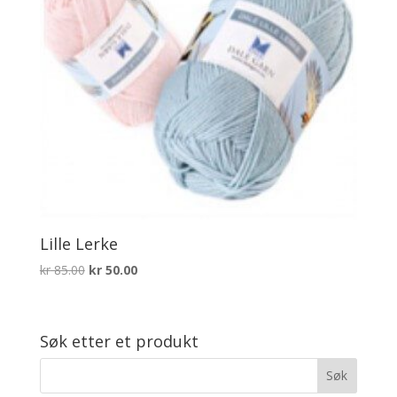
Lille Lerke
Opprinnelig
Nåværende
kr
85.00
kr
50.00
pris
pris
var:
er:
kr 85.00.
kr 50.00.
Søk etter et produkt