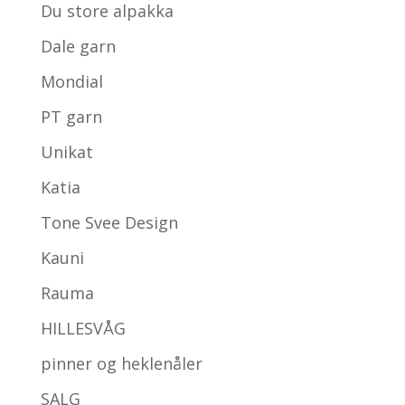
Du store alpakka
Dale garn
Mondial
PT garn
Unikat
Katia
Tone Svee Design
Kauni
Rauma
HILLESVÅG
pinner og heklenåler
SALG