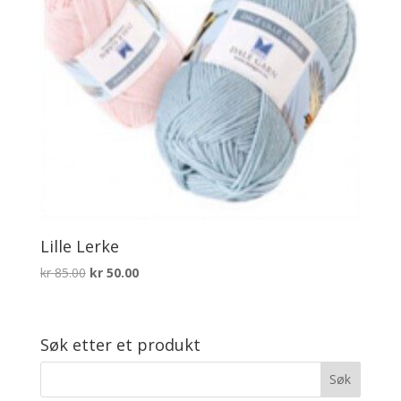
Lille Lerke
Opprinnelig
Nåværende
kr
85.00
kr
50.00
pris
pris
var:
er:
kr 85.00.
kr 50.00.
Søk etter et produkt