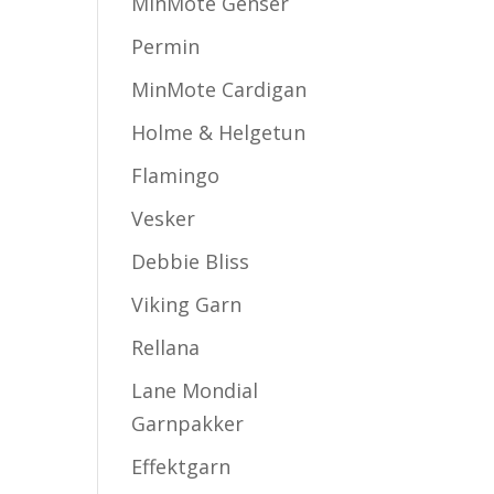
MinMote Genser
Permin
MinMote Cardigan
Holme & Helgetun
Flamingo
Vesker
Debbie Bliss
Viking Garn
Rellana
Lane Mondial
Garnpakker
Effektgarn