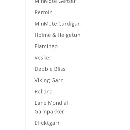
MinMote Genser
Permin
MinMote Cardigan
Holme & Helgetun
Flamingo
Vesker
Debbie Bliss
Viking Garn
Rellana
Lane Mondial
Garnpakker
Effektgarn