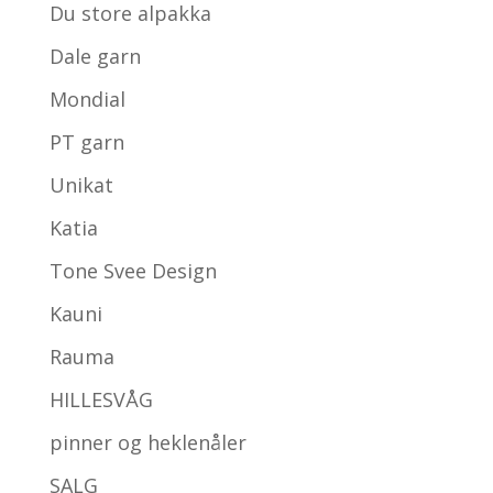
Du store alpakka
Dale garn
Mondial
PT garn
Unikat
Katia
Tone Svee Design
Kauni
Rauma
HILLESVÅG
pinner og heklenåler
SALG