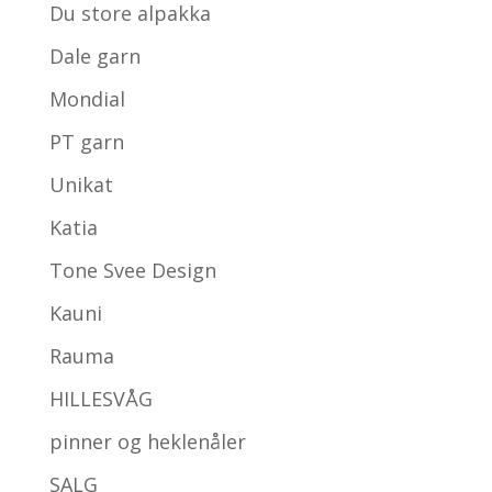
Du store alpakka
Dale garn
Mondial
PT garn
Unikat
Katia
Tone Svee Design
Kauni
Rauma
HILLESVÅG
pinner og heklenåler
SALG