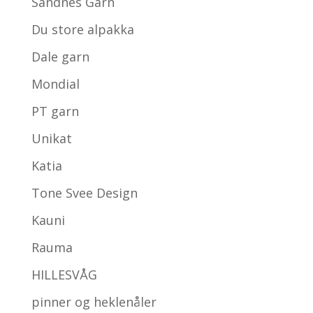
Sandnes Garn
Du store alpakka
Dale garn
Mondial
PT garn
Unikat
Katia
Tone Svee Design
Kauni
Rauma
HILLESVÅG
pinner og heklenåler