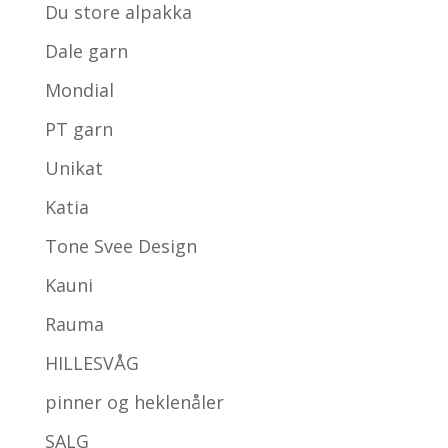
Du store alpakka
Dale garn
Mondial
PT garn
Unikat
Katia
Tone Svee Design
Kauni
Rauma
HILLESVÅG
pinner og heklenåler
SALG