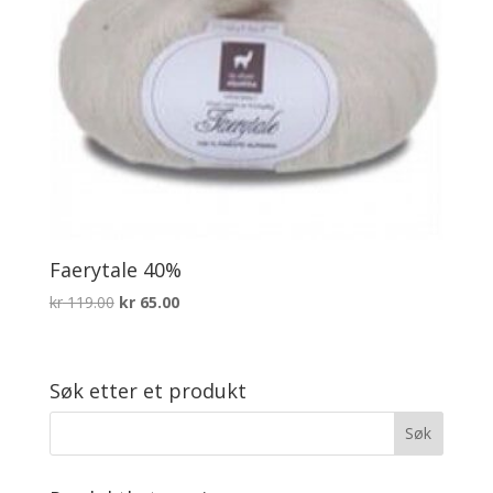
Faerytale 40%
Opprinnelig
Nåværende
kr
119.00
kr
65.00
pris
pris
var:
er:
kr 119.00.
kr 65.00.
Søk etter et produkt