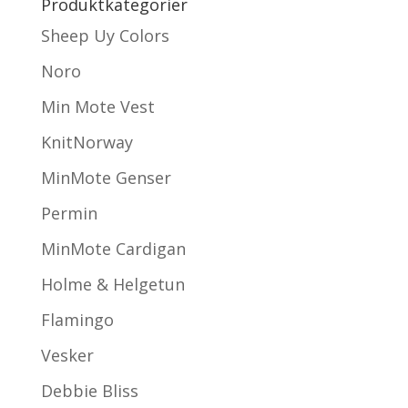
Produktkategorier
Sheep Uy Colors
Noro
Min Mote Vest
KnitNorway
MinMote Genser
Permin
MinMote Cardigan
Holme & Helgetun
Flamingo
Vesker
Debbie Bliss